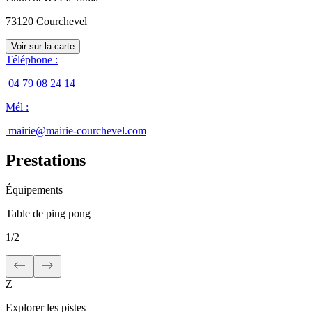
73120
Courchevel
Voir sur la carte
Téléphone
:
04 79 08 24 14
Mél
:
mairie@mairie-courchevel.com
Prestations
Équipements
Table de ping pong
1
/
2
Z
Explorer les pistes