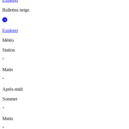
Explorer
Bulletins neige
Explorer
Météo
Station
°
Matin
°
Après-midi
Sommet
°
Matin
°