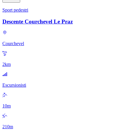
Sport pedestri
Descente Courchevel Le Praz
Courchevel
2
km
Escursionisti
10
m
210
m