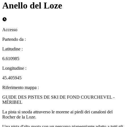
Anello del Loze
Accesso
Partendo da
:
Latitudine
:
6.610985
Longitudine
:
45.405945
Riferimento mappa
:
GUIDE DES PISTES DE SKI DE FOND COURCHEVEL -
MÉRIBEL
La pista si snoda attraverso le morene ai piedi dei canaloni del
Rocher de la Loze.
Una pista d'alta quota con un percorso pianeggiante adatto a tutti gli