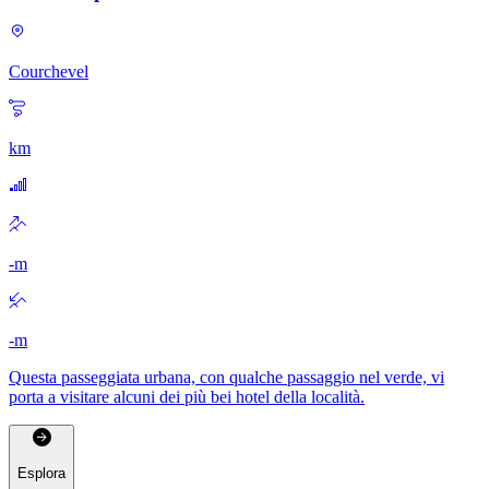
Courchevel
km
-
m
-
m
Questa passeggiata urbana, con qualche passaggio nel verde, vi
porta a visitare alcuni dei più bei hotel della località.
Esplora