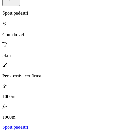
Sport pedestri
Courchevel
5
km
Per sportivi confirmati
1000
m
1000
m
Sport pedestri