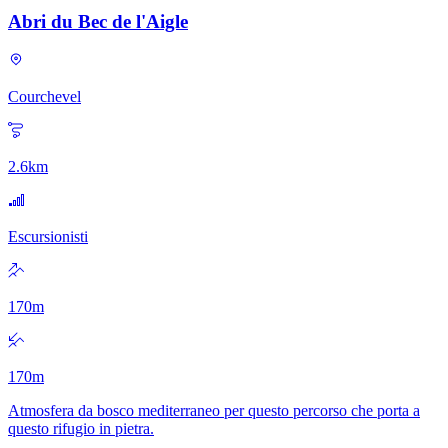
Abri du Bec de l'Aigle
Courchevel
2.6
km
Escursionisti
170
m
170
m
Atmosfera da bosco mediterraneo per questo percorso che porta a
questo rifugio in pietra.