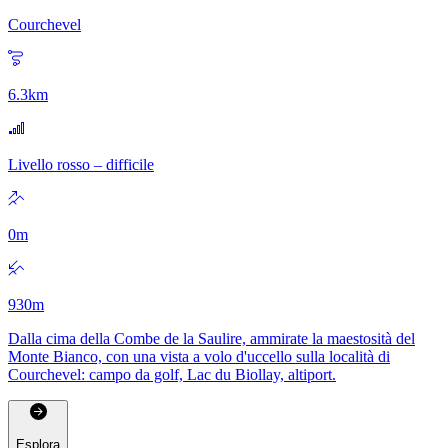
Courchevel
6.3
km
Livello rosso – difficile
0
m
930
m
Dalla cima della Combe de la Saulire, ammirate la maestosità del
Monte Bianco, con una vista a volo d'uccello sulla località di
Courchevel: campo da golf, Lac du Biollay, altiport.
Esplora