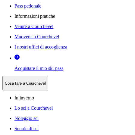
Pass pedonale
Informazioni pratiche
Venire a Courchevel
Muoversi a Courchevel
I nostri uffici di accoglienza
Acquistare il mio ski-pass
Cosa fare a Courchevel
In inverno
Lo sci a Courchevel
Noleggio sci
Scuole di sci