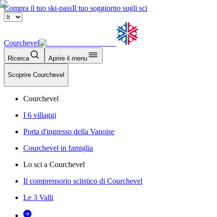
Compra il tuo ski-pass
Il tuo soggiorno sugli sci
Courchevel
Ricerca
Aprire il menu
Scoprire Courchevel
Courchevel
I 6 villaggi
Porta d'ingresso della Vanoise
Courchevel in famiglia
Lo sci a Courchevel
Il comprensorio sciistico di Courchevel
Le 3 Valli