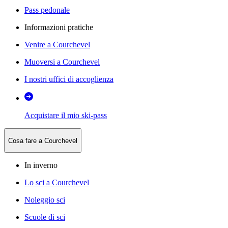
Pass pedonale
Informazioni pratiche
Venire a Courchevel
Muoversi a Courchevel
I nostri uffici di accoglienza
Acquistare il mio ski-pass
Cosa fare a Courchevel
In inverno
Lo sci a Courchevel
Noleggio sci
Scuole di sci