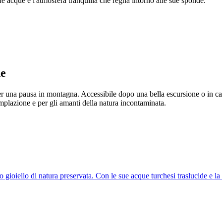
ue acque e l'atmosfera tranquilla che regna intorno alle sue sponde.
ne
er una pausa in montagna. Accessibile dopo una bella escursione o in cabi
ntemplazione e per gli amanti della natura incontaminata.
 gioiello di natura preservata. Con le sue acque turchesi traslucide e la