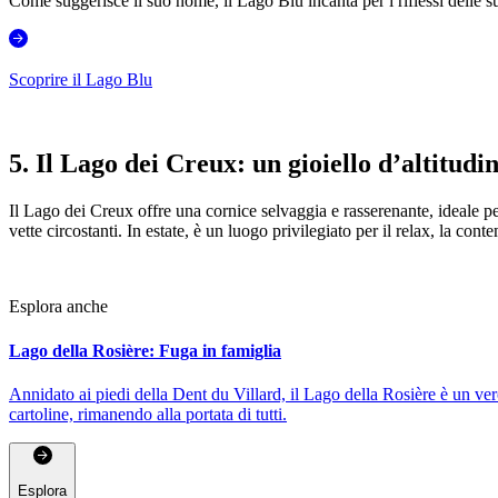
Come suggerisce il suo nome, il Lago Blu incanta per i riflessi delle s
Scoprire il Lago Blu
5. Il Lago dei Creux: un gioiello d’altitudi
Il Lago dei Creux offre una cornice selvaggia e rasserenante, ideale p
vette circostanti. In estate, è un luogo privilegiato per il relax, la co
Esplora anche
Lago della Rosière: Fuga in famiglia
Annidato ai piedi della Dent du Villard, il Lago della Rosière è un vero
cartoline, rimanendo alla portata di tutti.
Esplora