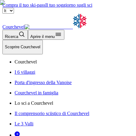
Compra il tuo ski-pass
Il tuo soggiorno sugli sci
Courchevel
Ricerca
Aprire il menu
Scoprire Courchevel
Courchevel
I 6 villaggi
Porta d'ingresso della Vanoise
Courchevel in famiglia
Lo sci a Courchevel
Il comprensorio sciistico di Courchevel
Le 3 Valli