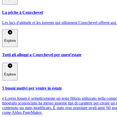
La pêche à Courchevel
Les lacs d'altitude et les torrents qui sillonnent Courchevel offrent aux 
Esplora
Tutti gli alloggi a Courchevel per quest'estate
Esplora
5 buoni motivi per venire in estate
e Lorem Ipsum è semplicemente un testo fittizio utilizzato nella compos
tipografo sconosciuto ha messo insieme tipi di carattere per creare un c
contenuto sia stato modificato. È stato reso popolare negli anni '60 g
come Aldus PageMaker.