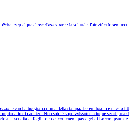
pêcheurs quelque chose d'assez rare : la solitude, l'air vif et le sentimen
izione e nella tipografia prima della stampa. Lorem Ipsum è il testo fitt
ampionario di caratteri. Non solo è sopravvissuto a cinque secoli, ma si 
razie alla vendita di fogli Letraset contenenti passaggi di Lorem Ipsum, 