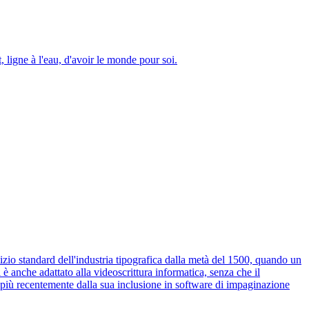
t, ligne à l'eau, d'avoir le monde pour soi.
izio standard dell'industria tipografica dalla metà del 1500, quando un
è anche adattato alla videoscrittura informatica, senza che il
e più recentemente dalla sua inclusione in software di impaginazione