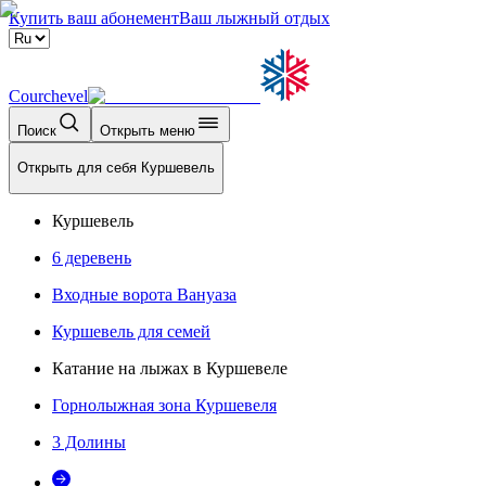
Купить ваш абонемент
Ваш лыжный отдых
Courchevel
Поиск
Открыть меню
Открыть для себя Куршевель
Куршевель
6 деревень
Входные ворота Вануаза
Куршевель для семей
Катание на лыжах в Куршевеле
Горнолыжная зона Куршевеля
3 Долины