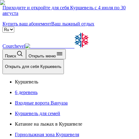
Приходите и откройте для себя Куршевель с 4 июля по 30
августа
Купить ваш абонемент
Ваш лыжный отдых
Courchevel
Поиск
Открыть меню
Открыть для себя Куршевель
Куршевель
6 деревень
Входные ворота Вануаза
Куршевель для семей
Катание на лыжах в Куршевеле
Горнолыжная зона Куршевеля