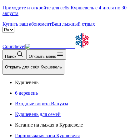
Приходите и откройте для себя Куршевель с 4 июля по 30
августа
Купить ваш абонемент
Ваш лыжный отдых
Courchevel
Поиск
Открыть меню
Открыть для себя Куршевель
Куршевель
6 деревень
Входные ворота Вануаза
Куршевель для семей
Катание на лыжах в Куршевеле
Горнолыжная зона Куршевеля