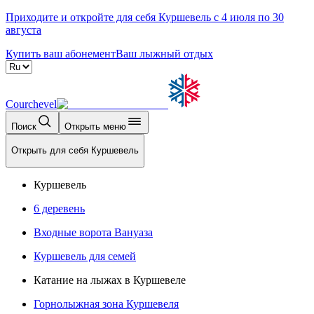
Приходите и откройте для себя Куршевель с 4 июля по 30
августа
Купить ваш абонемент
Ваш лыжный отдых
Courchevel
Поиск
Открыть меню
Открыть для себя Куршевель
Куршевель
6 деревень
Входные ворота Вануаза
Куршевель для семей
Катание на лыжах в Куршевеле
Горнолыжная зона Куршевеля