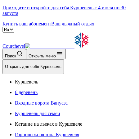
Приходите и откройте для себя Куршевель с 4 июля по 30
августа
Купить ваш абонемент
Ваш лыжный отдых
Courchevel
Поиск
Открыть меню
Открыть для себя Куршевель
Куршевель
6 деревень
Входные ворота Вануаза
Куршевель для семей
Катание на лыжах в Куршевеле
Горнолыжная зона Куршевеля