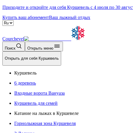
Приходите и откройте для себя Куршевель с 4 июля по 30 авгус
Купить ваш абонемент
Ваш лыжный отдых
Courchevel
Поиск
Открыть меню
Открыть для себя Куршевель
Куршевель
6 деревень
Входные ворота Вануаза
Куршевель для семей
Катание на лыжах в Куршевеле
Горнолыжная зона Куршевеля