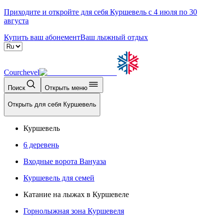
Приходите и откройте для себя Куршевель с 4 июля по 30
августа
Купить ваш абонемент
Ваш лыжный отдых
Courchevel
Поиск
Открыть меню
Открыть для себя Куршевель
Куршевель
6 деревень
Входные ворота Вануаза
Куршевель для семей
Катание на лыжах в Куршевеле
Горнолыжная зона Куршевеля