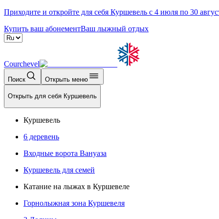
Приходите и откройте для себя Куршевель с 4 июля по 30 авгус
Купить ваш абонемент
Ваш лыжный отдых
Courchevel
Поиск
Открыть меню
Открыть для себя Куршевель
Куршевель
6 деревень
Входные ворота Вануаза
Куршевель для семей
Катание на лыжах в Куршевеле
Горнолыжная зона Куршевеля