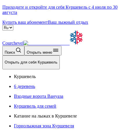
Приходите и откройте для себя Куршевель с 4 июля по 30
августа
Купить ваш абонемент
Ваш лыжный отдых
Courchevel
Поиск
Открыть меню
Открыть для себя Куршевель
Куршевель
6 деревень
Входные ворота Вануаза
Куршевель для семей
Катание на лыжах в Куршевеле
Горнолыжная зона Куршевеля