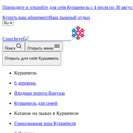
Приходите и откройте для себя Куршевель с 4 июля по 30 авгус
Купить ваш абонемент
Ваш лыжный отдых
Courchevel
Поиск
Открыть меню
Открыть для себя Куршевель
Куршевель
6 деревень
Входные ворота Вануаза
Куршевель для семей
Катание на лыжах в Куршевеле
Горнолыжная зона Куршевеля