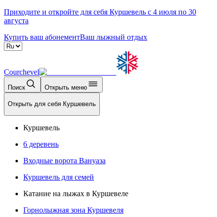
Приходите и откройте для себя Куршевель с 4 июля по 30
августа
Купить ваш абонемент
Ваш лыжный отдых
Courchevel
Поиск
Открыть меню
Открыть для себя Куршевель
Куршевель
6 деревень
Входные ворота Вануаза
Куршевель для семей
Катание на лыжах в Куршевеле
Горнолыжная зона Куршевеля