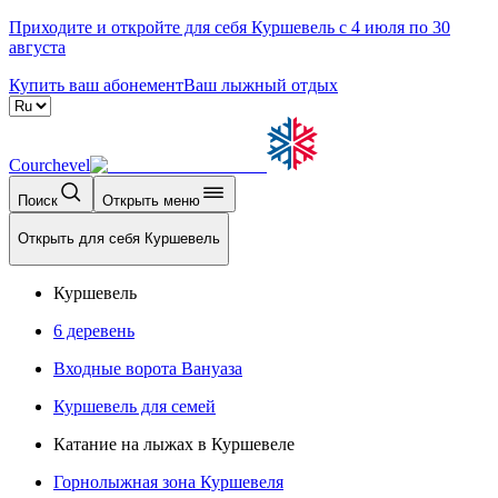
Приходите и откройте для себя Куршевель с 4 июля по 30
августа
Купить ваш абонемент
Ваш лыжный отдых
Courchevel
Поиск
Открыть меню
Открыть для себя Куршевель
Куршевель
6 деревень
Входные ворота Вануаза
Куршевель для семей
Катание на лыжах в Куршевеле
Горнолыжная зона Куршевеля