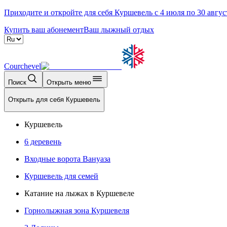
Приходите и откройте для себя Куршевель с 4 июля по 30 авгус
Купить ваш абонемент
Ваш лыжный отдых
Courchevel
Поиск
Открыть меню
Открыть для себя Куршевель
Куршевель
6 деревень
Входные ворота Вануаза
Куршевель для семей
Катание на лыжах в Куршевеле
Горнолыжная зона Куршевеля