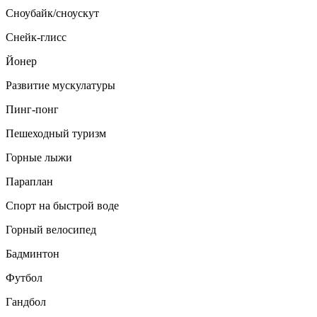
Сноубайк/сноускут
Снейк-глисс
Йонер
Развитие мускулатуры
Пинг-понг
Пешеходный туризм
Горные лыжи
Параплан
Спорт на быстрой воде
Горный велосипед
Бадминтон
Футбол
Гандбол