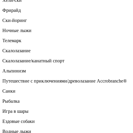
Хели-ски
Фрирайд
Ски-йоринг
Ночные лыжи
Телемарк
Скалолазание
Скалолазание/канатный спорт
Альпинизм
Путешествие с приключениями/древолазание Accrobranche®
Санки
Рыбалка
Игра в шары
Ездовые собаки
Водные лыжи