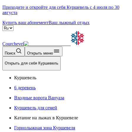
Приходите и откройте для себя Куршевель с 4 июля по 30
августа
Купить ваш абонемент
Ваш лыжный отдых
Courchevel
Поиск
Открыть меню
Открыть для себя Куршевель
Куршевель
6 деревень
Входные ворота Вануаза
Куршевель для семей
Катание на лыжах в Куршевеле
Горнолыжная зона Куршевеля