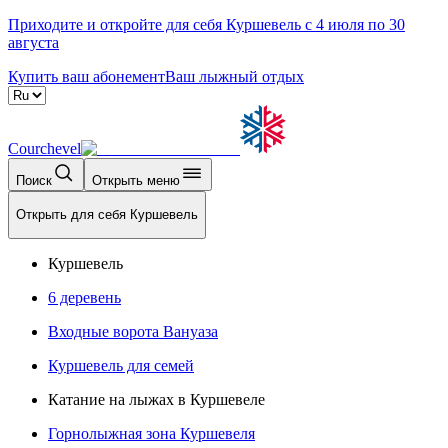
Приходите и откройте для себя Куршевель с 4 июля по 30
августа
Купить ваш абонемент
Ваш лыжный отдых
Courchevel
Поиск
Открыть меню
Открыть для себя Куршевель
Куршевель
6 деревень
Входные ворота Вануаза
Куршевель для семей
Катание на лыжах в Куршевеле
Горнолыжная зона Куршевеля