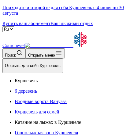
Приходите и откройте для себя Куршевель с 4 июля по 30
августа
Купить ваш абонемент
Ваш лыжный отдых
Courchevel
Поиск
Открыть меню
Открыть для себя Куршевель
Куршевель
6 деревень
Входные ворота Вануаза
Куршевель для семей
Катание на лыжах в Куршевеле
Горнолыжная зона Куршевеля