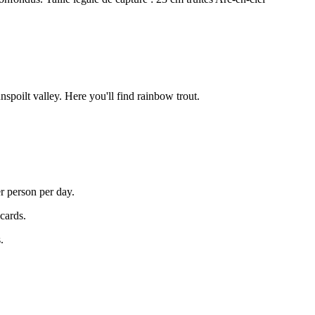
unspoilt valley. Here you'll find rainbow trout.
er person per day.
 cards.
.