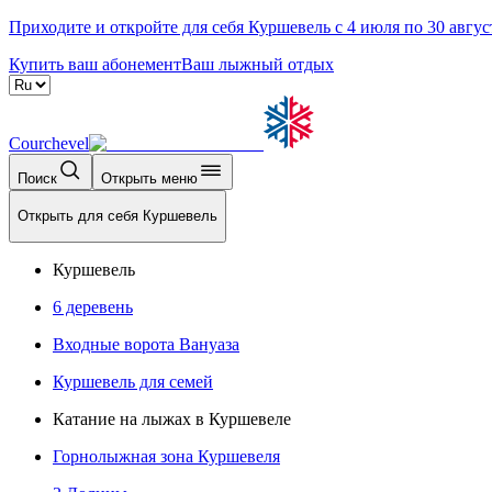
Приходите и откройте для себя Куршевель с 4 июля по 30 авгус
Купить ваш абонемент
Ваш лыжный отдых
Courchevel
Поиск
Открыть меню
Открыть для себя Куршевель
Куршевель
6 деревень
Входные ворота Вануаза
Куршевель для семей
Катание на лыжах в Куршевеле
Горнолыжная зона Куршевеля