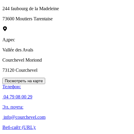
244 faubourg de la Madeleine
73600 Moutiers Tarentaise
Адрес
Vallée des Avals
Courchevel Moriond
73120
Courchevel
Посмотреть на карте
Телефон
:
04 79 08 00 29
Эл. почта
:
info@courchevel.com
Веб-сайт (URL)
: