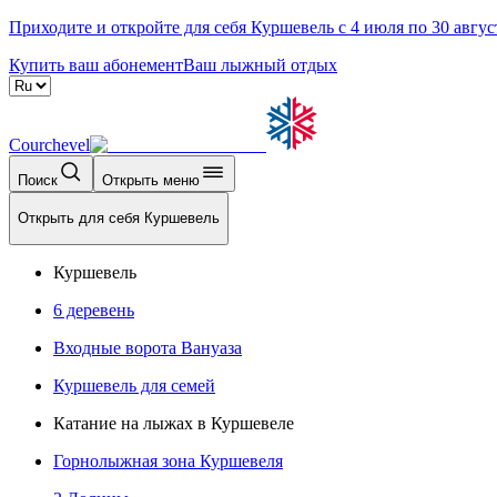
Приходите и откройте для себя Куршевель с 4 июля по 30 авгус
Купить ваш абонемент
Ваш лыжный отдых
Courchevel
Поиск
Открыть меню
Открыть для себя Куршевель
Куршевель
6 деревень
Входные ворота Вануаза
Куршевель для семей
Катание на лыжах в Куршевеле
Горнолыжная зона Куршевеля