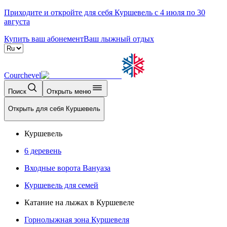
Приходите и откройте для себя Куршевель с 4 июля по 30
августа
Купить ваш абонемент
Ваш лыжный отдых
Courchevel
Поиск
Открыть меню
Открыть для себя Куршевель
Куршевель
6 деревень
Входные ворота Вануаза
Куршевель для семей
Катание на лыжах в Куршевеле
Горнолыжная зона Куршевеля