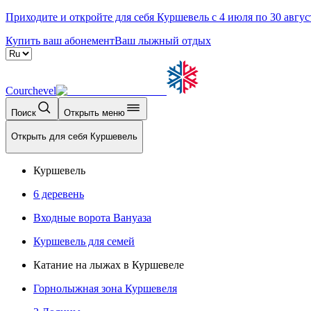
Приходите и откройте для себя Куршевель с 4 июля по 30 авгус
Купить ваш абонемент
Ваш лыжный отдых
Courchevel
Поиск
Открыть меню
Открыть для себя Куршевель
Куршевель
6 деревень
Входные ворота Вануаза
Куршевель для семей
Катание на лыжах в Куршевеле
Горнолыжная зона Куршевеля