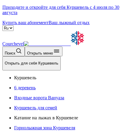
Приходите и откройте для себя Куршевель с 4 июля по 30
августа
Купить ваш абонемент
Ваш лыжный отдых
Courchevel
Поиск
Открыть меню
Открыть для себя Куршевель
Куршевель
6 деревень
Входные ворота Вануаза
Куршевель для семей
Катание на лыжах в Куршевеле
Горнолыжная зона Куршевеля