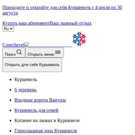
Приходите и откройте для себя Куршевель с 4 июля по 30
августа
Купить ваш абонемент
Ваш лыжный отдых
Courchevel
Поиск
Открыть меню
Открыть для себя Куршевель
Куршевель
6 деревень
Входные ворота Вануаза
Куршевель для семей
Катание на лыжах в Куршевеле
Горнолыжная зона Куршевеля