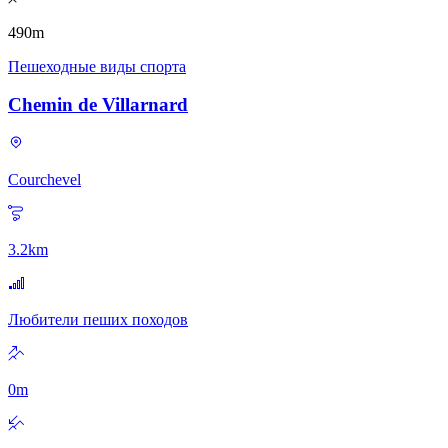
490
m
Пешеходные виды спорта
Chemin de Villarnard
Courchevel
3.2
km
Любители пеших походов
0
m