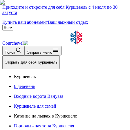
Приходите и откройте для себя Куршевель с 4 июля по 30
августа
Купить ваш абонемент
Ваш лыжный отдых
Courchevel
Поиск
Открыть меню
Открыть для себя Куршевель
Куршевель
6 деревень
Входные ворота Вануаза
Куршевель для семей
Катание на лыжах в Куршевеле
Горнолыжная зона Куршевеля