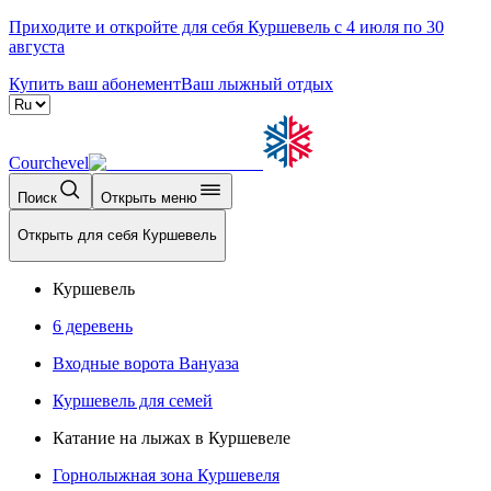
Приходите и откройте для себя Куршевель с 4 июля по 30
августа
Купить ваш абонемент
Ваш лыжный отдых
Courchevel
Поиск
Открыть меню
Открыть для себя Куршевель
Куршевель
6 деревень
Входные ворота Вануаза
Куршевель для семей
Катание на лыжах в Куршевеле
Горнолыжная зона Куршевеля