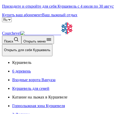
Приходите и откройте для себя Куршевель с 4 июля по 30 авгус
Купить ваш абонемент
Ваш лыжный отдых
Courchevel
Поиск
Открыть меню
Открыть для себя Куршевель
Куршевель
6 деревень
Входные ворота Вануаза
Куршевель для семей
Катание на лыжах в Куршевеле
Горнолыжная зона Куршевеля