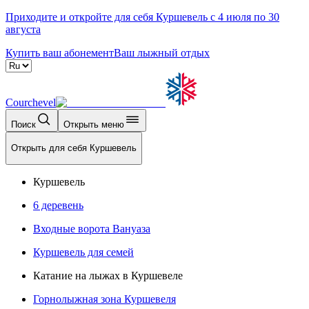
Приходите и откройте для себя Куршевель с 4 июля по 30
августа
Купить ваш абонемент
Ваш лыжный отдых
Courchevel
Поиск
Открыть меню
Открыть для себя Куршевель
Куршевель
6 деревень
Входные ворота Вануаза
Куршевель для семей
Катание на лыжах в Куршевеле
Горнолыжная зона Куршевеля