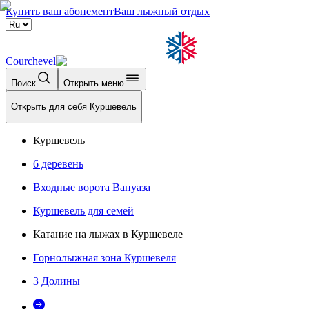
Купить ваш абонемент
Ваш лыжный отдых
Courchevel
Поиск
Открыть меню
Открыть для себя Куршевель
Куршевель
6 деревень
Входные ворота Вануаза
Куршевель для семей
Катание на лыжах в Куршевеле
Горнолыжная зона Куршевеля
3 Долины