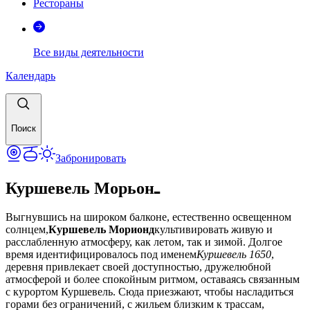
Рестораны
Все виды деятельности
Календарь
Поиск
Забронировать
Куршевель Морьонـ
Выгнувшись на широком балконе, естественно освещенном
солнцем,
Куршевель Морионд
культивировать живую и
расслабленную атмосферу, как летом, так и зимой. Долгое
время идентифицировалось под именем
Куршевель 1650
,
деревня привлекает своей доступностью, дружелюбной
атмосферой и более спокойным ритмом, оставаясь связанным
с курортом Куршевель. Сюда приезжают, чтобы насладиться
горами без ограничений, с жильем близким к трассам,