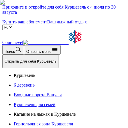
Приходите и откройте для себя Куршевель с 4 июля по 30
августа
Купить ваш абонемент
Ваш лыжный отдых
Courchevel
Поиск
Открыть меню
Открыть для себя Куршевель
Куршевель
6 деревень
Входные ворота Вануаза
Куршевель для семей
Катание на лыжах в Куршевеле
Горнолыжная зона Куршевеля