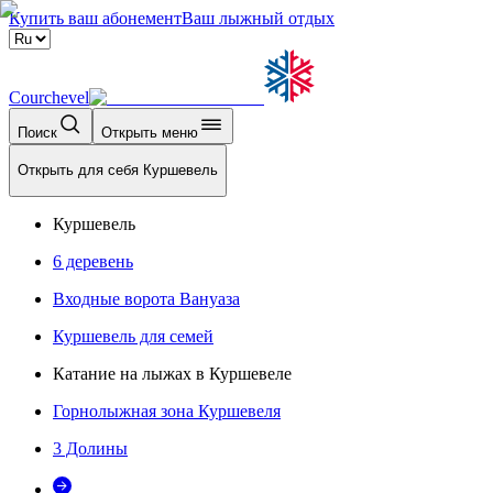
Купить ваш абонемент
Ваш лыжный отдых
Courchevel
Поиск
Открыть меню
Открыть для себя Куршевель
Куршевель
6 деревень
Входные ворота Вануаза
Куршевель для семей
Катание на лыжах в Куршевеле
Горнолыжная зона Куршевеля
3 Долины