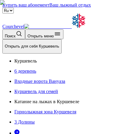
Купить ваш абонемент
Ваш лыжный отдых
Courchevel
Поиск
Открыть меню
Открыть для себя Куршевель
Куршевель
6 деревень
Входные ворота Вануаза
Куршевель для семей
Катание на лыжах в Куршевеле
Горнолыжная зона Куршевеля
3 Долины