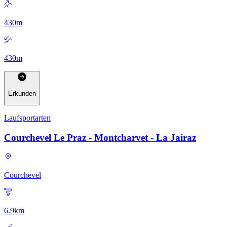
430
m
430
m
Erkunden
Laufsportarten
Courchevel Le Praz - Montcharvet - La Jairaz
Courchevel
6.9
km