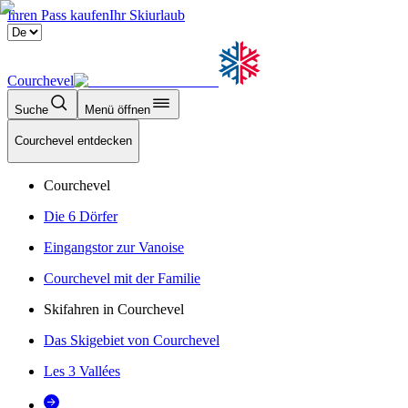
Ihren Pass kaufen
Ihr Skiurlaub
Courchevel
Suche
Menü öffnen
Courchevel entdecken
Courchevel
Die 6 Dörfer
Eingangstor zur Vanoise
Courchevel mit der Familie
Skifahren in Courchevel
Das Skigebiet von Courchevel
Les 3 Vallées