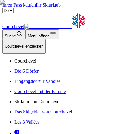
Ihren Pass kaufen
Ihr Skiurlaub
Courchevel
Suche
Menü öffnen
Courchevel entdecken
Courchevel
Die 6 Dörfer
Eingangstor zur Vanoise
Courchevel mit der Familie
Skifahren in Courchevel
Das Skigebiet von Courchevel
Les 3 Vallées