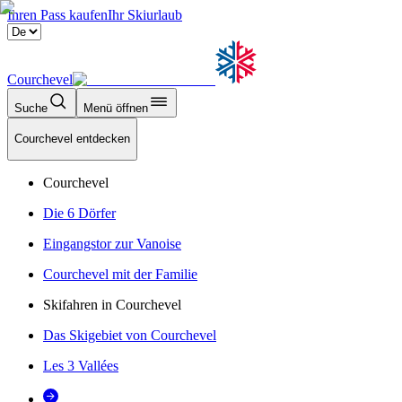
Ihren Pass kaufen
Ihr Skiurlaub
Courchevel
Suche
Menü öffnen
Courchevel entdecken
Courchevel
Die 6 Dörfer
Eingangstor zur Vanoise
Courchevel mit der Familie
Skifahren in Courchevel
Das Skigebiet von Courchevel
Les 3 Vallées