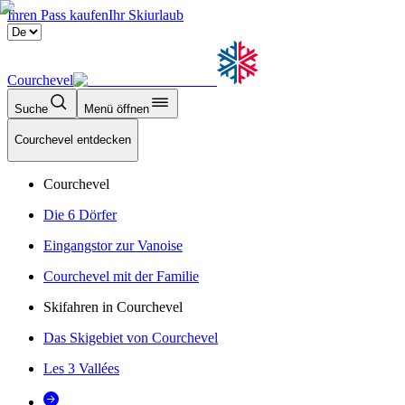
Ihren Pass kaufen
Ihr Skiurlaub
Courchevel
Suche
Menü öffnen
Courchevel entdecken
Courchevel
Die 6 Dörfer
Eingangstor zur Vanoise
Courchevel mit der Familie
Skifahren in Courchevel
Das Skigebiet von Courchevel
Les 3 Vallées