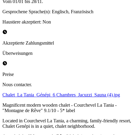
Vom 01/01 bis 28/11.
Gesprochene Sprache(n)
:
Englisch, Französisch
Haustiere akzeptiert
:
Non
Akzeptierte Zahlungsmittel
Überweisungen
Preise
Nous contacter.
Chalet_La Tania_Génépi_6 Chambres_Jacuzzi_Sauna (4).jpg
Magnificent modern wooden chalet - Courchevel La Tania -
"Montagne de Rêve" 9.1/10 - 5* label
Located in Courchevel La Tania, a charming, family-friendly resort,
Chalet Genépi is in a quiet, chalet neighborhood.