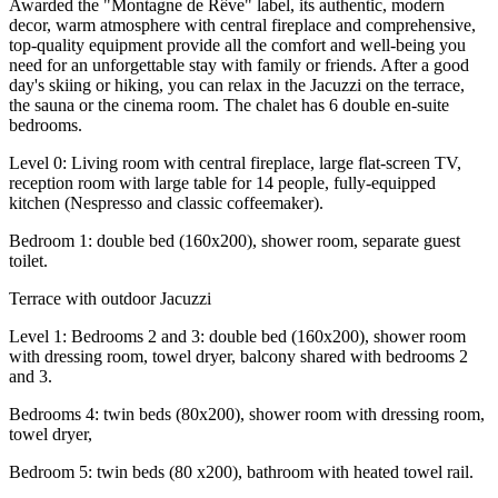
Awarded the "Montagne de Rêve" label, its authentic, modern
decor, warm atmosphere with central fireplace and comprehensive,
top-quality equipment provide all the comfort and well-being you
need for an unforgettable stay with family or friends. After a good
day's skiing or hiking, you can relax in the Jacuzzi on the terrace,
the sauna or the cinema room. The chalet has 6 double en-suite
bedrooms.
Level 0: Living room with central fireplace, large flat-screen TV,
reception room with large table for 14 people, fully-equipped
kitchen (Nespresso and classic coffeemaker).
Bedroom 1: double bed (160x200), shower room, separate guest
toilet.
Terrace with outdoor Jacuzzi
Level 1: Bedrooms 2 and 3: double bed (160x200), shower room
with dressing room, towel dryer, balcony shared with bedrooms 2
and 3.
Bedrooms 4: twin beds (80x200), shower room with dressing room,
towel dryer,
Bedroom 5: twin beds (80 x200), bathroom with heated towel rail.