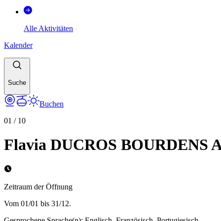
Alle Aktivitäten
Kalender
Suche
Buchen
01
/
10
Flavia DUCROS BOURDENS Arc
Zeitraum der Öffnung
Vom 01/01 bis 31/12.
Gesprochene Sprache(n)
:
Englisch, Französisch, Portugiesisch