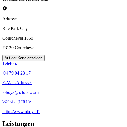
Adresse
Rue Park City
Courchevel 1850
73120
Courchevel
Auf der Karte anzeigen
Telefon
:
04 79 04 23 17
E-Mail-Adresse
:
oboya@icloud.com
Website (URL)
:
http://www.oboya.fr
Leistungen