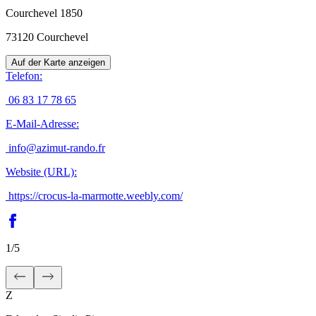
Courchevel 1850
73120
Courchevel
Auf der Karte anzeigen
Telefon
:
06 83 17 78 65
E-Mail-Adresse
:
info@azimut-rando.fr
Website (URL)
:
https://crocus-la-marmotte.weebly.com/
1
/
5
Z