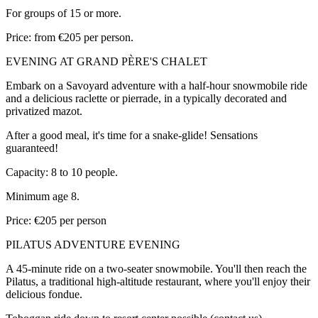
For groups of 15 or more.
Price: from €205 per person.
EVENING AT GRAND PÈRE'S CHALET
Embark on a Savoyard adventure with a half-hour snowmobile ride
and a delicious raclette or pierrade, in a typically decorated and
privatized mazot.
After a good meal, it's time for a snake-glide! Sensations
guaranteed!
Capacity: 8 to 10 people.
Minimum age 8.
Price: €205 per person
PILATUS ADVENTURE EVENING
A 45-minute ride on a two-seater snowmobile. You'll then reach the
Pilatus, a traditional high-altitude restaurant, where you'll enjoy their
delicious fondue.