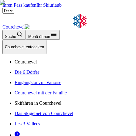
Ihren Pass kaufen
Ihr Skiurlaub
Courchevel
Suche
Menü öffnen
Courchevel entdecken
Courchevel
Die 6 Dörfer
Eingangstor zur Vanoise
Courchevel mit der Familie
Skifahren in Courchevel
Das Skigebiet von Courchevel
Les 3 Vallées