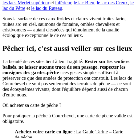
les lacs Merlet supérieur
et
inférieur
,
le lac Bleu
,
le lac des Creux
,
le
lac du Pêtre
et
le lac du Rateau
.
Sous la surface de ces eaux froides et claires vivent truites fario,
truites arc-en-ciel, saumons de fontaine, ombles chevaliers et
cristivomers — autant d'espèces qui témoignent de la qualité
écologique exceptionnelle de ces milieux.
Pêcher ici, c'est aussi veiller sur ces lieux
La beauté de ces sites tient à leur fragilité.
Rester sur les sentiers
balisés, ne laisser aucune trace de son passage, respecter les
consignes des gardes-pêche
: ces gestes simples suffisent à
préserver ce que des années de protection ont construit. Les lacs de
Courchevel ne sont pas seulement des terrains de pêche — ce sont
des écosystèmes vivants, dont l'équilibre dépend aussi de chacun
d'entre nous.
Où acheter sa carte de pêche ?
Pour pratiquer la pêche à Courchevel, une carte de pêche valide est
obligatoire.
Achetez votre carte en ligne
:
La Gaule Tarine – Carte
de pêche