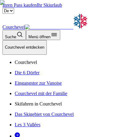
Ihren Pass kaufen
Ihr Skiurlaub
Courchevel
Suche
Menü öffnen
Courchevel entdecken
Courchevel
Die 6 Dörfer
Eingangstor zur Vanoise
Courchevel mit der Familie
Skifahren in Courchevel
Das Skigebiet von Courchevel
Les 3 Vallées