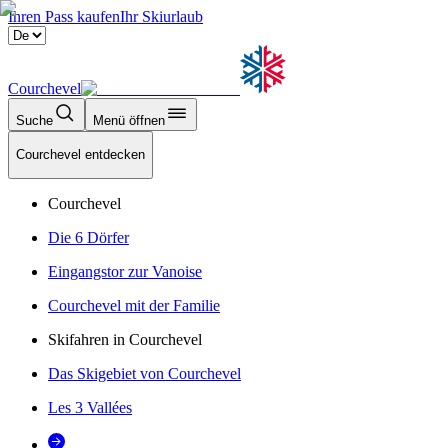
Ihren Pass kaufen
Ihr Skiurlaub
Courchevel
Suche
Menü öffnen
Courchevel entdecken
Courchevel
Die 6 Dörfer
Eingangstor zur Vanoise
Courchevel mit der Familie
Skifahren in Courchevel
Das Skigebiet von Courchevel
Les 3 Vallées